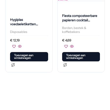
Fiesta composteerbare
Hygiplas
papieren cocktail
voedseletiketten
roerrietjes zwart (250
Borden, bestek &
kleurcode dinsdag (500
stuks)
Disposables
koffiebekers
stuks)
€
12,19
€
4,69
Toevoegen aan
Toevoegen aan
winkelwagen
winkelwagen
Klaar om jouw perfecte bord te vinden?