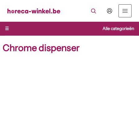
Ga
naar
de
inhoud
☰
Alle categorieën
Chrome dispenser
Chrome
dispenser
aantal