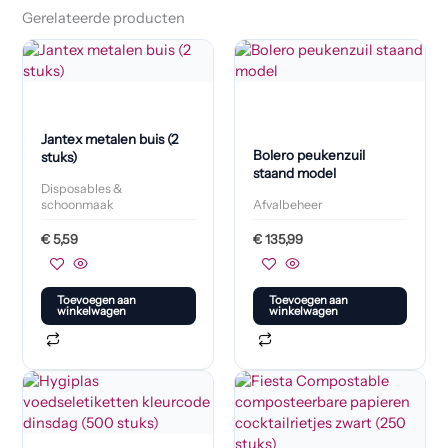
Gerelateerde producten
Jantex metalen buis (2
Bolero peukenzuil
stuks)
staand model
Disposables &
schoonmaak
Afvalbeheer
€
5,59
€
135,99
Toevoegen aan
Toevoegen aan
winkelwagen
winkelwagen