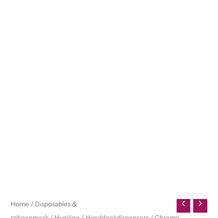
Home
/
Disposables &
schoonmaak
/
Hygiëne
/
Handdoekdispensers
/ Chrome