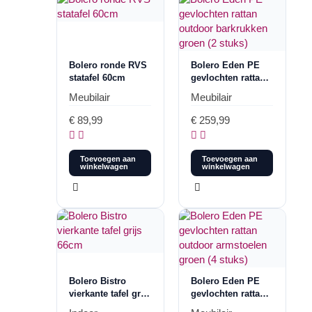
Bolero ronde RVS
Bolero Eden PE
statafel 60cm
gevlochten rattan
outdoor
Meubilair
Meubilair
barkrukken groen
(2 stuks)
€
89,99
€
259,99
Toevoegen aan
Toevoegen aan
winkelwagen
winkelwagen
Bolero Bistro
Bolero Eden PE
vierkante tafel grijs
gevlochten rattan
66cm
outdoor