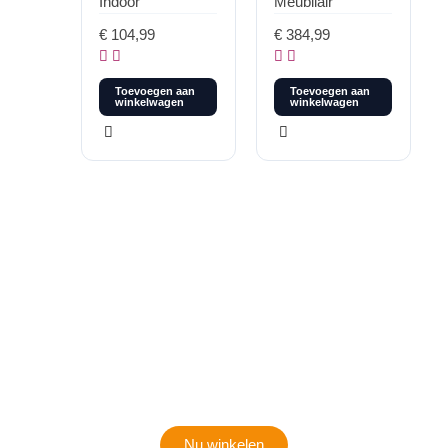
Indoor
Meubilair
armstoelen groen
(4 stuks)
€
104,99
€
384,99
Toevoegen aan
Toevoegen aan
winkelwagen
winkelwagen
Klaar om jouw perfecte bord te vinden?
Bekijk onze online winkel
Nu winkelen