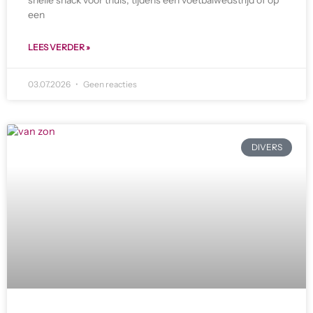
snelle snack voor thuis, tijdens een voetbalwedstrijd of op
een
LEES VERDER »
03.07.2026
Geen reacties
DIVERS