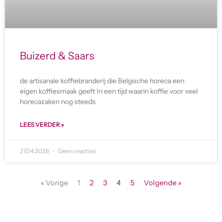
Buizerd & Saars
de artisanale koffiebranderij die Belgische horeca een
eigen koffiesmaak geeft In een tijd waarin koffie voor veel
horecazaken nog steeds
LEES VERDER »
27.04.2026
Geen reacties
« Vorige
1
2
3
4
5
Volgende »