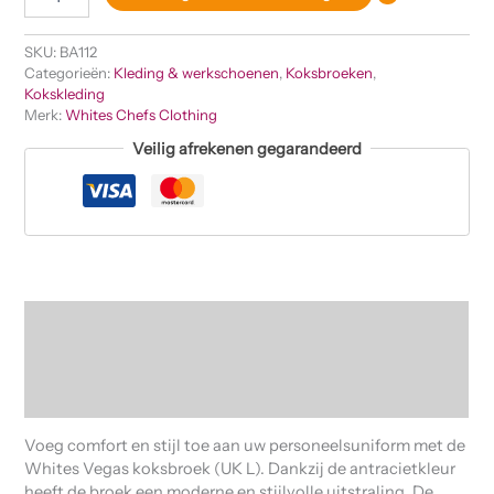
SKU:
BA112
Categorieën:
Kleding & werkschoenen
,
Koksbroeken
,
Kokskleding
Merk:
Whites Chefs Clothing
Veilig afrekenen gegarandeerd
Beschrijving
Aanvullende informatie
Beoordelingen (0)
Voeg comfort en stijl toe aan uw personeelsuniform met de
Whites Vegas koksbroek (UK L). Dankzij de antracietkleur
heeft de broek een moderne en stijlvolle uitstraling. De