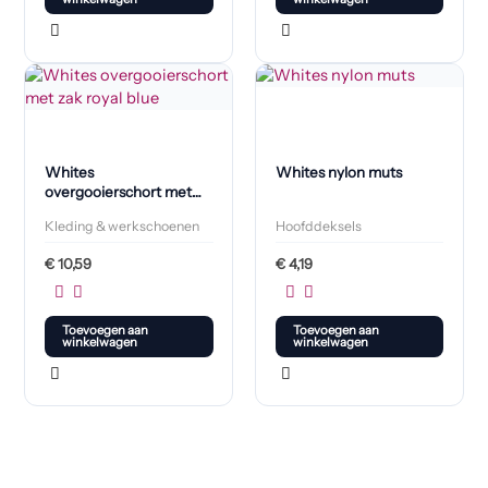
Whites
Whites nylon muts
overgooierschort met
zak royal blue
Kleding & werkschoenen
Hoofddeksels
€
10,59
€
4,19
Toevoegen aan
Toevoegen aan
winkelwagen
winkelwagen