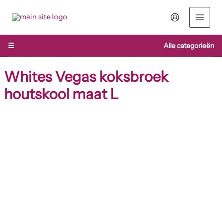
Ga
naar
de
inhoud
☰
Alle categorieën
Whites Vegas koksbroek
houtskool maat L
Whites
Prijsklasse:
Vegas
€ 14,59
koksbroek
houtskool
tot
maat
€ 14,89
L
aantal