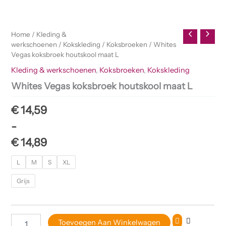
Home
/
Kleding &
werkschoenen
/
Kokskleding
/
Koksbroeken
/ Whites
Vegas koksbroek houtskool maat L
Kleding & werkschoenen
,
Koksbroeken
,
Kokskleding
Whites Vegas koksbroek houtskool maat L
€
14,59
-
€
14,89
L
M
S
XL
Grijs
Toevoegen Aan Winkelwagen