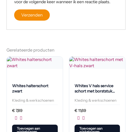
voor de volgende keer wanneer ik een reactie plaats.
Gerelateerde producten
Whites halterschort
Whites V hals service
zwart
schort met borststuk
zwart
Kleding & werkschoenen
Kleding & werkschoenen
€
7,89
€
11,69
Toevoegen aan
Toevoegen aan
winkelwagen
winkelwagen