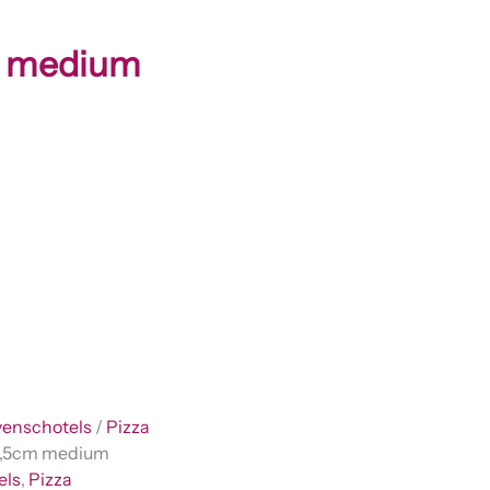
m medium
enschotels
/
Pizza
1,5cm medium
els
,
Pizza