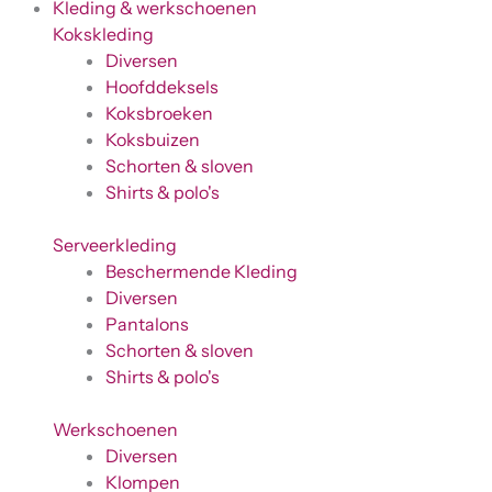
Kleding & werkschoenen
Kokskleding
Diversen
Hoofddeksels
Koksbroeken
Koksbuizen
Schorten & sloven
Shirts & polo's
Serveerkleding
Beschermende Kleding
Diversen
Pantalons
Schorten & sloven
Shirts & polo's
Werkschoenen
Diversen
Klompen