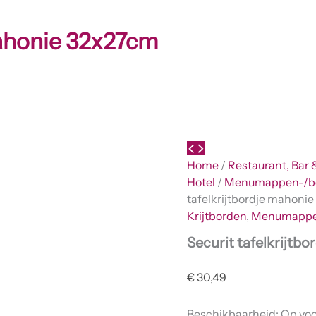
mahonie 32x27cm
Home
/
Restaurant, Bar 
Hotel
/
Menumappen-/b
tafelkrijtbordje mahoni
Krijtborden
,
Menumappe
Securit tafelkrijtb
€
30,49
Beschikbaarheid:
Op vo