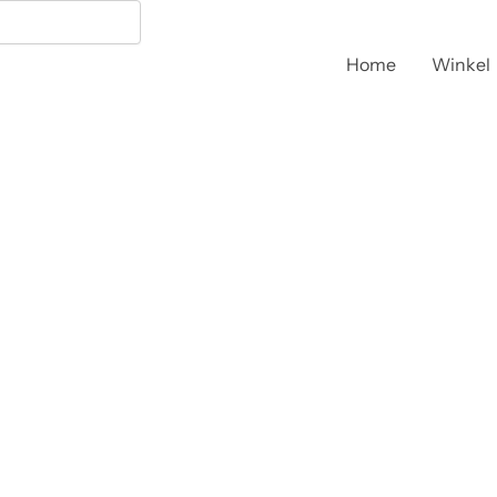
Securit
tafelkrijtbordje
mahonie
Home
Winkel
32x27cm
aantal