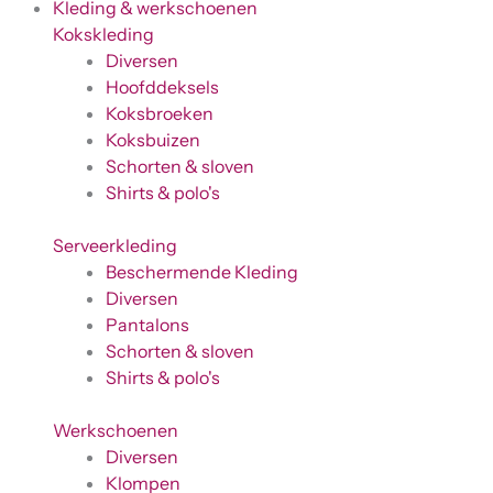
Kleding & werkschoenen
Kokskleding
Diversen
Hoofddeksels
Koksbroeken
Koksbuizen
Schorten & sloven
Shirts & polo's
Serveerkleding
Beschermende Kleding
Diversen
Pantalons
Schorten & sloven
Shirts & polo's
Werkschoenen
Diversen
Klompen