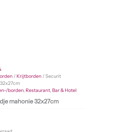
&
orden
/
Krijtborden
/ Securit
e 32x27cm
n-/borden
,
Restaurant, Bar & Hotel
ordje mahonie 32x27cm
orraad