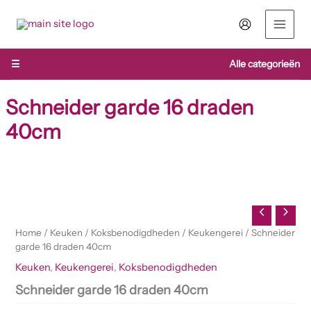
Ga
naar
de
inhoud
☰
Alle categorieën
Schneider garde 16 draden
40cm
Schneider
garde
16
draden
40cm
Home
/
Keuken
/
Koksbenodigdheden
/
Keukengerei
/ Schneider
aantal
garde 16 draden 40cm
Keuken
,
Keukengerei
,
Koksbenodigdheden
Schneider garde 16 draden 40cm