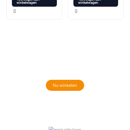
winkelwagen
winkelwagen
Klaar om jouw perfecte bord te vinden?
Bekijk onze online winkel
Nu winkelen