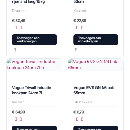
rijsmand lang 1,5kg
53cm
Diversen
Keuken
€
30,49
€
22,39
Toevoegen aan
Toevoegen aan
winkelwagen
winkelwagen
Vogue Triwall inductie
Vogue RVS GN 1/6 bak
kookpan 24cm 7L
65mm
Keuken
GN bakken
€
64,99
€
6,79
Toevoegen aan
Toevoegen aan