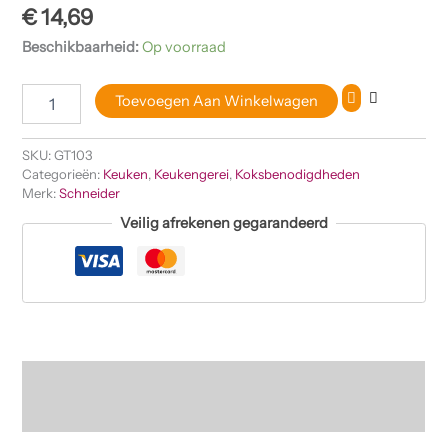
€
14,69
Beschikbaarheid:
Op voorraad
Toevoegen Aan Winkelwagen
SKU:
GT103
Categorieën:
Keuken
,
Keukengerei
,
Koksbenodigdheden
Merk:
Schneider
Veilig afrekenen gegarandeerd
Beschrijving
Beoordelingen (0)