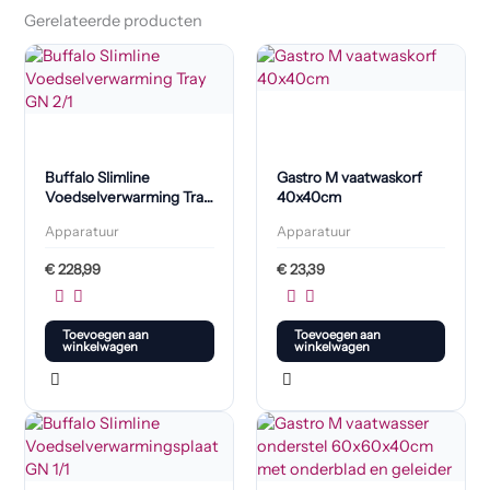
Gerelateerde producten
Buffalo Slimline
Gastro M vaatwaskorf
Voedselverwarming Tray
40x40cm
GN 2/1
Apparatuur
Apparatuur
€
228,99
€
23,39
Toevoegen aan
Toevoegen aan
winkelwagen
winkelwagen