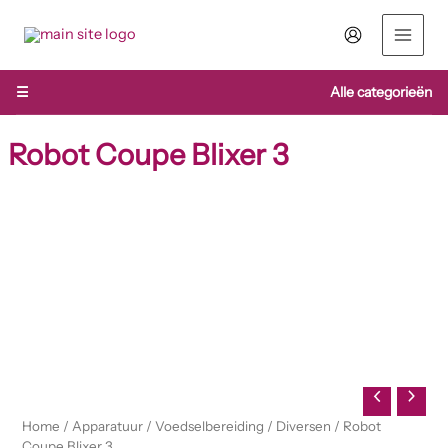
Ga
naar
de
inhoud
☰
Alle categorieën
Robot Coupe Blixer 3
Robot
Coupe
Blixer
3
aantal
Home
/
Apparatuur
/
Voedselbereiding
/
Diversen
/ Robot
Coupe Blixer 3