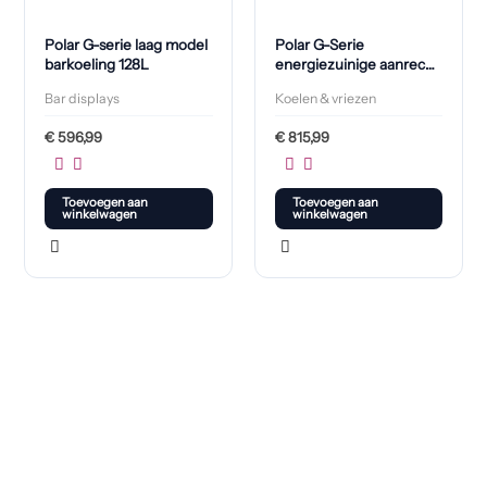
Polar G-serie laag model
Polar G-Serie
barkoeling 128L
energiezuinige aanrecht
voorbereidingskoelkast
Bar displays
Koelen & vriezen
4X GN 1/3
€
596,99
€
815,99
Toevoegen aan
Toevoegen aan
winkelwagen
winkelwagen
Klaar om jouw perfecte bord te vinden?
Bekijk onze online winkel