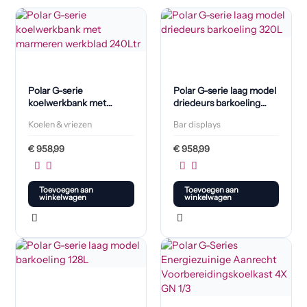
Polar G-serie
Polar G-serie laag model
koelwerkbank met
driedeurs barkoeling
marmeren werkblad
320L
Koelen & vriezen
Bar displays
240L
€
958,99
€
958,99
Toevoegen aan
Toevoegen aan
winkelwagen
winkelwagen