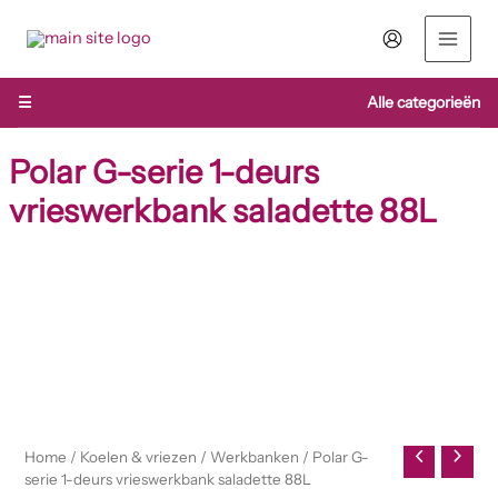
Ga
naar
de
inhoud
☰
Alle categorieën
Polar G-serie 1-deurs
vrieswerkbank saladette 88L
Polar
G-
serie
1-
deurs
vrieswerkbank
saladette
88L
Home
/
Koelen & vriezen
/
Werkbanken
/ Polar G-
aantal
serie 1-deurs vrieswerkbank saladette 88L