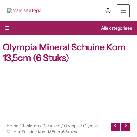
Ga
naar
de
inhoud
☰
Alle categorieën
Olympia Mineral Schuine Kom
13,5cm (6 Stuks)
Olympia
Mineral
Schuine
Kom
13,5cm
(6
Stuks)
aantal
Home
/
Tabletop
/
Porselein
/
Olympia
/ Olympia
Mineral Schuine Kom 13,5cm (6 Stuks)