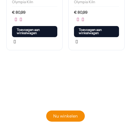
Olympia Kiln
Olympia Kiln
€
80,99
€
80,99
Toevoegen aan
Toevoegen aan
winkelwagen
winkelwagen
Klaar om jouw perfecte bord te vinden?
Bekijk onze online winkel
Nu winkelen