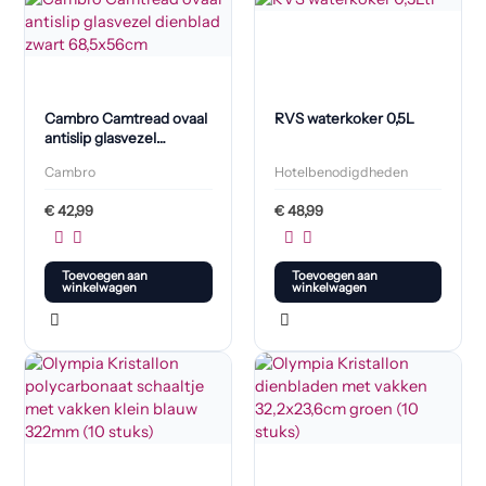
Cambro Camtread ovaal
RVS waterkoker 0,5L
antislip glasvezel
dienblad zwart
Cambro
Hotelbenodigdheden
68,5x56cm
€
42,99
€
48,99
Toevoegen aan
Toevoegen aan
winkelwagen
winkelwagen