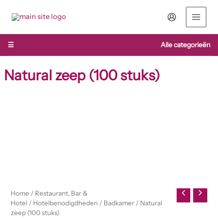
Ga
naar
de
inhoud
☰
Alle categorieën
Natural zeep (100 stuks)
Natural
zeep
(100
stuks)
aantal
Home
/
Restaurant, Bar &
Hotel
/
Hotelbenodigdheden
/
Badkamer
/ Natural
zeep (100 stuks)