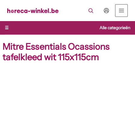
Ga
naar
de
inhoud
☰
Alle categorieën
Mitre Essentials Ocassions
tafelkleed wit 115x115cm
Mitre
Essentials
Ocassions
tafelkleed
wit
115x115cm
aantal