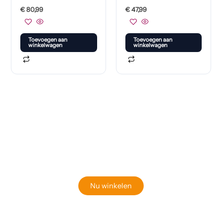
€
80,99
€
47,99
Toevoegen aan
Toevoegen aan
winkelwagen
winkelwagen
Klaar om jouw perfecte bord te vinden?
Bekijk onze online winkel
Nu winkelen