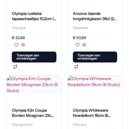
Olympia rustieke
Arcoroc Islande
tapasschaaltjes 10,2cm (6
longdrinkglazen 36cl (24
stuks)
stuks)
Olympia
Glaswerk
€
32,49
€
50,99
Toevoegen aan
Toevoegen aan
winkelwagen
winkelwagen
Olympia Kiln Coupe
Olympia Whiteware
Borden Mosgroen 23cm
Noedelkom 19cm (6
(6 Stuks)
Stuks)
Olympia Kiln
Olympia