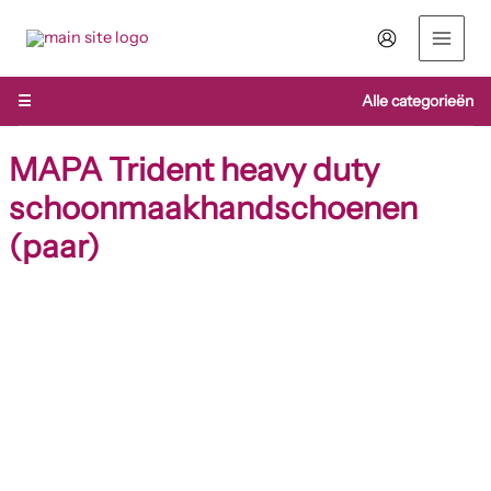
Ga
naar
de
inhoud
☰
Alle categorieën
MAPA Trident heavy duty
schoonmaakhandschoenen
(paar)
MAPA
Trident
heavy
duty
schoonmaakhandschoenen
(paar)
aantal