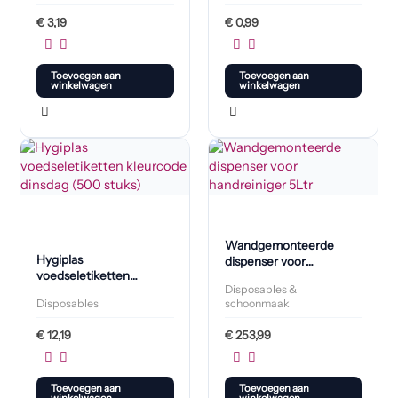
€
3,19
€
0,99
Toevoegen aan
Toevoegen aan
winkelwagen
winkelwagen
Wandgemonteerde
Hygiplas
dispenser voor
voedseletiketten
handreiniger 5L
Disposables &
kleurcode dinsdag (500
Disposables
schoonmaak
stuks)
€
12,19
€
253,99
Toevoegen aan
Toevoegen aan