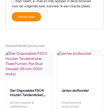
Mijn naam, e-mail en site opslaan in deze browser
voor de volgende keer wanneer ik een reactie plaats.
Gerelateerde producten
Sier Disposables FSC®
Jantex stofborstel
Houten Tandenstoker,
Twee Punten, Per Stuk
Borden, bestek &
Disposables &
Verpakt, 65 mm (1000
koffiebekers
schoonmaak
stuks)