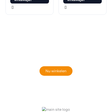
winkelwagen
winkelwagen
Klaar om jouw perfecte bord te vinden?
Bekijk onze online winkel
Nu winkelen