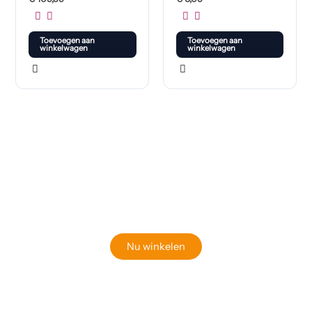
Toevoegen aan
Toevoegen aan
winkelwagen
winkelwagen
Klaar om jouw perfecte bord te vinden?
Bekijk onze online winkel
Nu winkelen