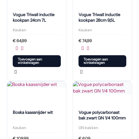
Vogue Triwall inductie
Vogue Triwall inductie
kookpan 24cm 7L
kookpan 28cm 9,5L
Keuken
Keuken
€
64,99
€
74,99
Toevoegen aan
Toevoegen aan
winkelwagen
winkelwagen
Boska kaassnijder wit
Vogue polycarbonaat
bak zwart GN 1/4 100mm
Keuken
GN bakken
€
109,99
€
6,09