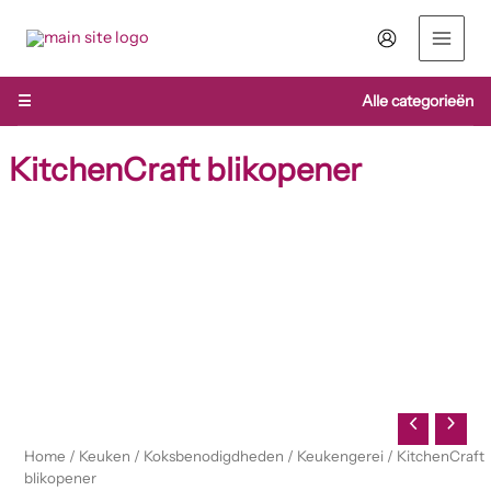
Ga
naar
de
inhoud
☰
Alle categorieën
KitchenCraft blikopener
KitchenCraft
blikopener
aantal
Home
/
Keuken
/
Koksbenodigdheden
/
Keukengerei
/ KitchenCraft
blikopener