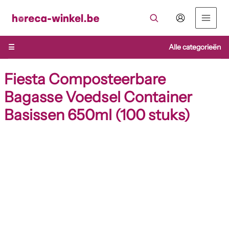
Ga
naar
de
inhoud
☰
Alle categorieën
Fiesta Composteerbare
Bagasse Voedsel Container
Basissen 650ml (100 stuks)
Fiesta
Composteerbare
Bagasse
Voedsel
Container
Basissen
650ml
(100