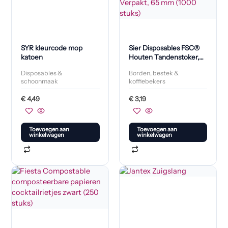
SYR kleurcode mop
Sier Disposables FSC®
katoen
Houten Tandenstoker,
Twee Punten, Per Stuk
Disposables &
Borden, bestek &
Verpakt, 65 mm (1000
schoonmaak
koffiebekers
stuks)
€
4,49
€
3,19
Toevoegen aan
Toevoegen aan
winkelwagen
winkelwagen