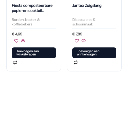
Fiesta composteerbare
Jantex Zuigslang
papieren cocktail
roerrietjes zwart (250
Borden, bestek &
Disposables &
stuks)
koffiebekers
schoonmaak
€
4,69
€
7,89
Toevoegen aan
Toevoegen aan
winkelwagen
winkelwagen
Klaar om jouw perfecte bord te vinden?
Bekijk onze online winkel