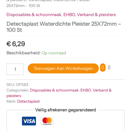
25X72mm – 100 St
Disposables & schoonmaak
,
EHBO
,
Verband & pleisters
Detectaplast Waterdichte Pleister 25X72mm –
100 St
€
6,29
Beschikbaarheid:
Op voorraad
Toevoegen Aan Winkelwagen
SKU:
GP593
Categorieën:
Disposables & schoonmaak
,
EHBO
,
Verband &
pleisters
Merk:
Detectaplast
Veilig afrekenen gegarandeerd