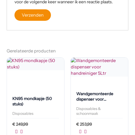
voor de volgende keer wanneer ik een reactie plaats.
Gerelateerde producten
Wandgemonteerde
KN95 mondkapje (50
dispenser voor
stuks)
handreiniger 5L
Disposables &
Disposables
schoonmaak
€
249,99
€
253,99