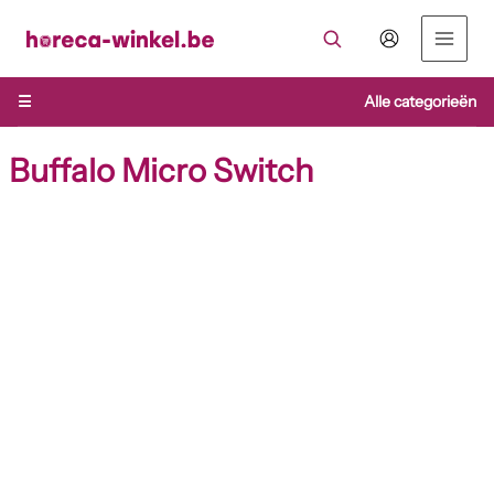
Ga
naar
de
inhoud
☰
Alle categorieën
Buffalo Micro Switch
Buffalo
Micro
Switch
aantal