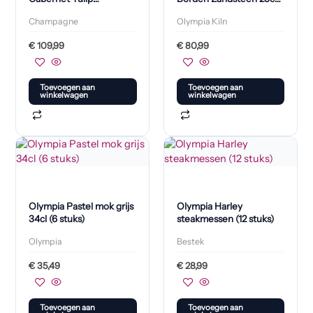
Champagneglazen
(6 Stuks)
Champagne
Olympia Kiln
160ml (24 Stuks)
€
109,99
€
80,99
Toevoegen aan
Toevoegen aan
winkelwagen
winkelwagen
Olympia Pastel mok grijs
Olympia Harley
34cl (6 stuks)
steakmessen (12 stuks)
Olympia
Bestek
€
35,49
€
28,99
Toevoegen aan
Toevoegen aan