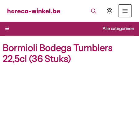
Ga
naar
de
inhoud
☰
Alle categorieën
Bormioli Bodega Tumblers
22,5cl (36 Stuks)
Bormioli
Bodega
Tumblers
22,5cl
(36
Stuks)
aantal