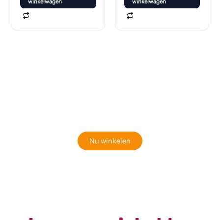
winkelwagen
winkelwagen
Klaar om jouw perfecte bord te vinden?
Bekijk onze online winkel
Nu winkelen