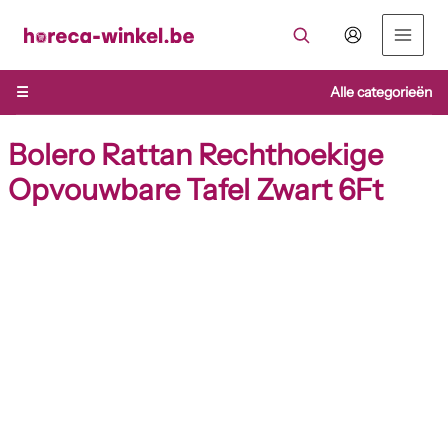
Ga
naar
de
inhoud
☰
Alle categorieën
Bolero Rattan Rechthoekige
Opvouwbare Tafel Zwart 6Ft
Bolero
Rattan
Rechthoekige
Opvouwbare
Tafel
Zwart
6Ft
aantal