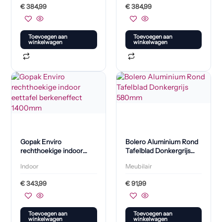
€
384,99
€
384,99
Toevoegen aan
Toevoegen aan
winkelwagen
winkelwagen
Gopak Enviro
Bolero Aluminium Rond
rechthoekige indoor
Tafelblad Donkergrijs
eettafel berkeneffect
580mm
Indoor
Meubilair
1400mm
€
343,99
€
91,99
Toevoegen aan
Toevoegen aan
winkelwagen
winkelwagen