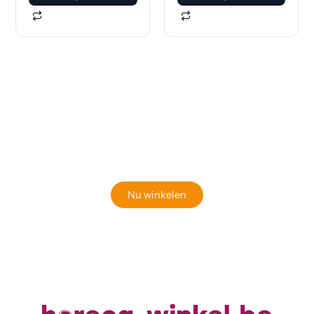
Klaar om jouw perfecte bord te vinden?
Bekijk onze online winkel
Nu winkelen