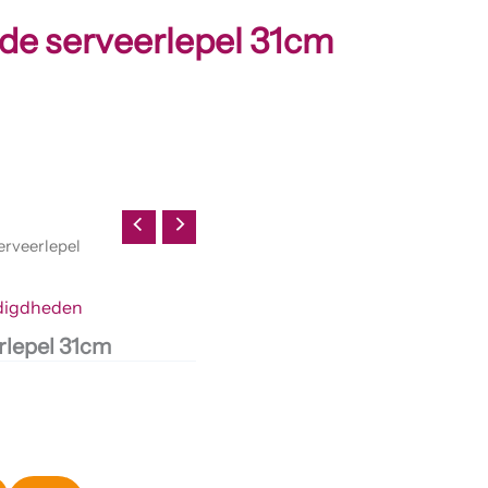
de serveerlepel 31cm
erveerlepel
digdheden
rlepel 31cm