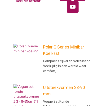
Deel dit bericht:
c
u
t
e
t
w
b
u
i
o
b
t
o
e
t
k
e
r
Pagina
Pagina
Pagina
Pagina
Pagina
Polar G Series Minibar
Koelkast
Compact, Stijlvol en Verrassend
Veelzijdig In een wereld waar
comfort,
Uitsteekvormen 23-90
mm
Vogue Set Ronde