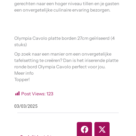
gerechten naar een hoger niveau tillen en je gasten
een onvergetelijke culinaire ervaring bezorgen.
Olympia Cavolo platte borden 27cm geïriseerd (4
stuks)
Op zoek naar een manier om een ​​onvergetelijke
tafelsetting te creëren? Dan is het iriserende platte
ronde bord Olympia Cavolo perfect voor jou.
Meer info
Topper!
Post Views:
123
03/03/2025
F
Y
X
a
o
-