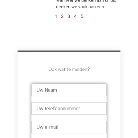
Wanneer we denken aan chips,
denken we vaak aan een
1
2
3
4
5
Ook wat te melden?
Full
Name
Phone
Email