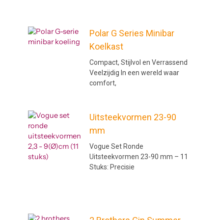
k
e
r
Pagina
Pagina
Pagina
Pagina
Pagina
Polar G Series Minibar
Koelkast
Compact, Stijlvol en Verrassend
Veelzijdig In een wereld waar
comfort,
Uitsteekvormen 23-90
mm
Vogue Set Ronde
Uitsteekvormen 23-90 mm – 11
Stuks: Precisie