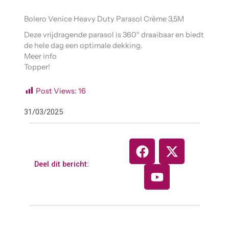
Bolero Venice Heavy Duty Parasol Crème 3,5M
Deze vrijdragende parasol is 360° draaibaar en biedt
de hele dag een optimale dekking.
Meer info
Topper!
Post Views:
16
31/03/2025
F
Y
X
a
o
-
Deel dit bericht:
c
u
t
e
t
w
b
u
i
o
b
t
o
e
t