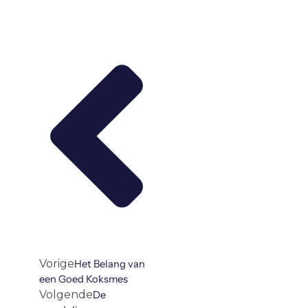
Vorige
Volgende
Vorige
Het Belang van
een Goed Koksmes
Volgende
De