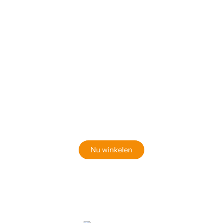
Klaar om jouw perfecte bord te vinden?
Bekijk onze online winkel
Nu winkelen