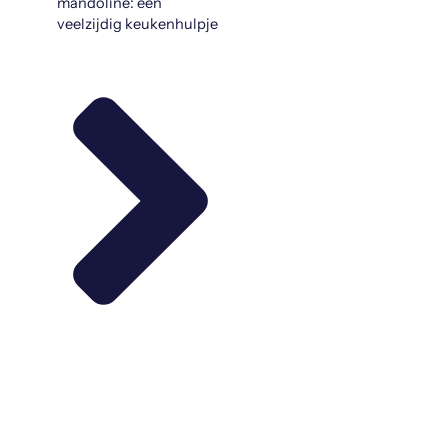
mandoline: een
veelzijdig keukenhulpje