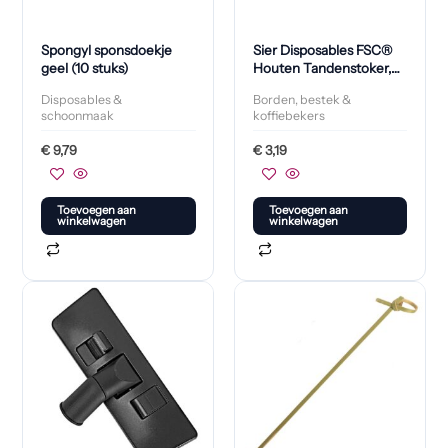
Spongyl sponsdoekje
Sier Disposables FSC®
geel (10 stuks)
Houten Tandenstoker,
Twee Punten, Per Stuk
Disposables &
Borden, bestek &
Verpakt, 65 mm (1000
schoonmaak
koffiebekers
stuks)
€
9,79
€
3,19
Toevoegen aan
Toevoegen aan
winkelwagen
winkelwagen