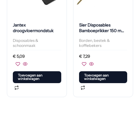
Jantex
Sier Disposables
droogvloermondstuk
Bamboeprikker 150 mm
(250 stuks)
Disposables &
Borden, bestek &
schoonmaak
koffiebekers
€
5,09
€
7,29
Toevoegen aan
Toevoegen aan
winkelwagen
winkelwagen
Klaar om jouw perfecte bord te vinden?