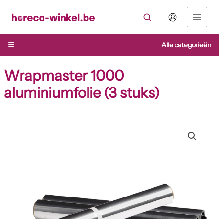
Ga
naar
de
inhoud
☰
Alle categorieën
Wrapmaster 1000
aluminiumfolie (3 stuks)
Wrapmaster
1000
aluminiumfolie
(3
stuks)
aantal