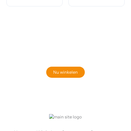
Klaar om jouw perfecte bord te vinden?
Bekijk onze online winkel
Nu winkelen