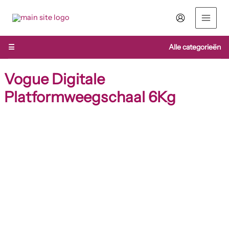
Ga
naar
de
inhoud
☰
Alle categorieën
Vogue Digitale
Platformweegschaal 6Kg