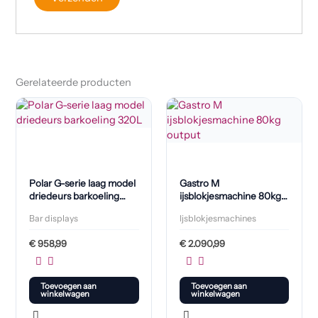
Gerelateerde producten
Polar G-serie laag model
Gastro M
driedeurs barkoeling
ijsblokjesmachine 80kg
320L
output
Bar displays
Ijsblokjesmachines
€
958,99
€
2.090,99
Toevoegen aan
Toevoegen aan
winkelwagen
winkelwagen