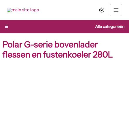
Ga
naar
de
inhoud
☰
Alle categorieën
Polar G-serie bovenlader
flessen en fustenkoeler 280L
Polar
G-
serie
bovenlader
flessen
en
fustenkoeler
280L
aantal