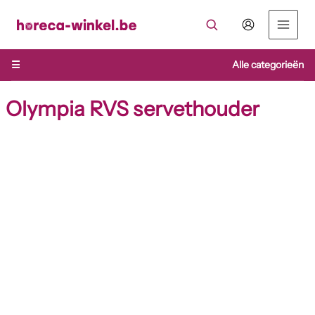
Ga
naar
de
inhoud
☰
Alle categorieën
Olympia RVS servethouder
Olympia
RVS
servethouder
aantal