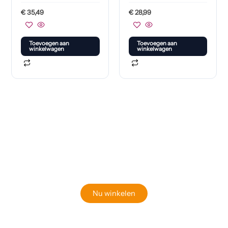
€
35,49
€
28,99
Toevoegen aan
Toevoegen aan
winkelwagen
winkelwagen
Klaar om jouw perfecte bord te vinden?
Bekijk onze online winkel
Nu winkelen