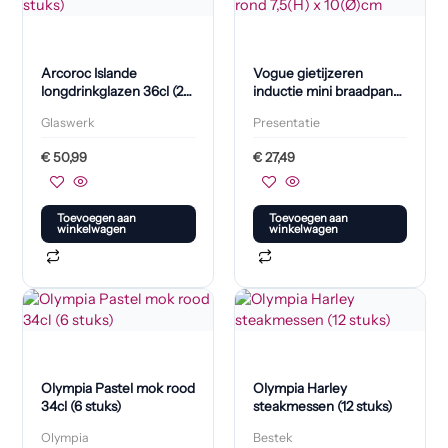
Arcoroc Islande
Vogue gietijzeren
longdrinkglazen 36cl (24
inductie mini braadpan
stuks)
rond 7,5(H) x 10(Ø)cm
Glaswerk
Presentatie
€
50,99
€
27,49
Toevoegen aan
Toevoegen aan
winkelwagen
winkelwagen
Olympia Pastel mok rood
Olympia Harley
34cl (6 stuks)
steakmessen (12 stuks)
Olympia
Bestek