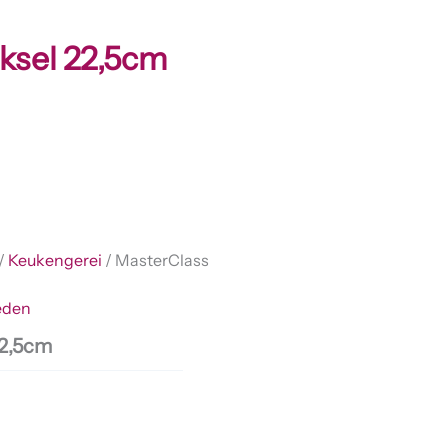
ksel 22,5cm
/
Keukengerei
/ MasterClass
eden
22,5cm