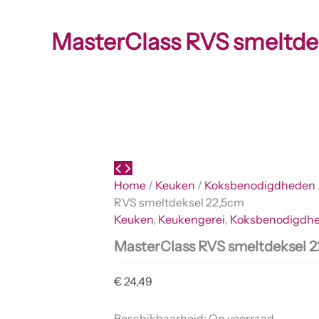
MasterClass RVS smeltde
Home
/
Keuken
/
Koksbenodigdheden
RVS smeltdeksel 22,5cm
Keuken
,
Keukengerei
,
Koksbenodigdh
MasterClass RVS smeltdeksel 
€
24,49
Beschikbaarheid:
Op voorraad