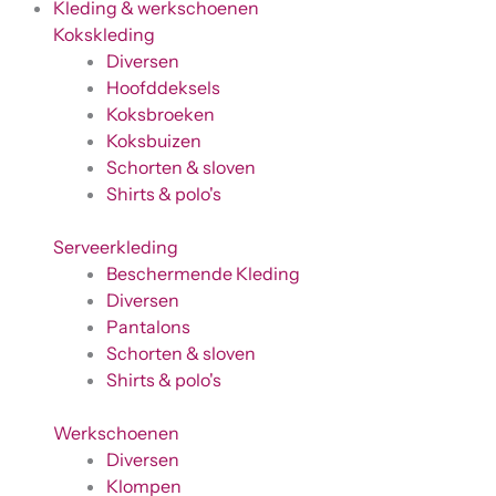
Kleding & werkschoenen
Kokskleding
Diversen
Hoofddeksels
Koksbroeken
Koksbuizen
Schorten & sloven
Shirts & polo's
Serveerkleding
Beschermende Kleding
Diversen
Pantalons
Schorten & sloven
Shirts & polo's
Werkschoenen
Diversen
Klompen