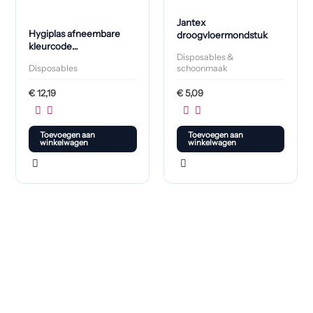
Jantex
Hygiplas afneembare
droogvloermondstuk
kleurcode
Disposables &
voedseletiketten
Disposables
schoonmaak
maandag (500 stuks)
€
12,19
€
5,09
Toevoegen aan
Toevoegen aan
winkelwagen
winkelwagen
Klaar om jouw perfecte bord te vinden?
Bekijk onze online winkel