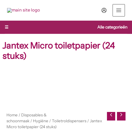
Ga
naar
de
inhoud
☰
Alle categorieën
Jantex Micro toiletpapier (24
stuks)
Jantex
Micro
toiletpapier
(24
stuks)
aantal
Home
/
Disposables &
schoonmaak
/
Hygiëne
/
Toiletroldispensers
/ Jantex
Micro toiletpapier (24 stuks)