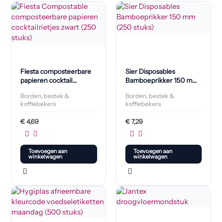
Fiesta composteerbare
Sier Disposables
papieren cocktail
Bamboeprikker 150 mm
roerrietjes zwart (250
(250 stuks)
Borden, bestek &
Borden, bestek &
stuks)
koffiebekers
koffiebekers
€
4,69
€
7,29
Toevoegen aan
Toevoegen aan
winkelwagen
winkelwagen