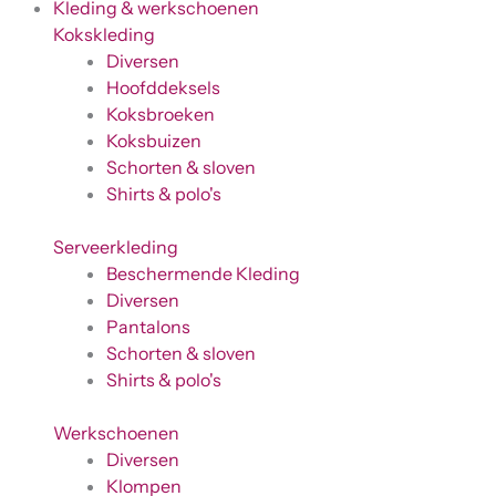
Kleding & werkschoenen
Kokskleding
Diversen
Hoofddeksels
Koksbroeken
Koksbuizen
Schorten & sloven
Shirts & polo's
Serveerkleding
Beschermende Kleding
Diversen
Pantalons
Schorten & sloven
Shirts & polo's
Werkschoenen
Diversen
Klompen