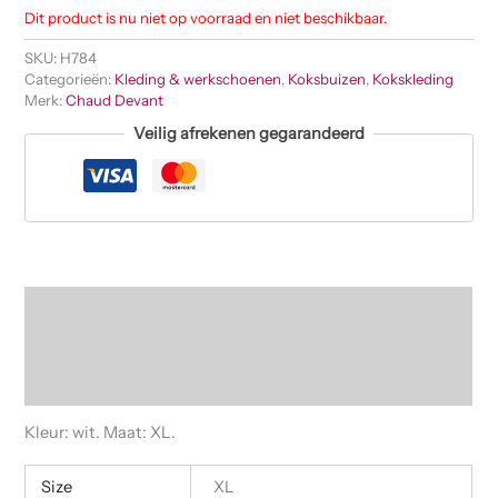
Dit product is nu niet op voorraad en niet beschikbaar.
SKU:
H784
Categorieën:
Kleding & werkschoenen
,
Koksbuizen
,
Kokskleding
Merk:
Chaud Devant
Veilig afrekenen gegarandeerd
Beschrijving
Aanvullende informatie
Beoordelingen (0)
Kleur: wit. Maat: XL.
Size
XL