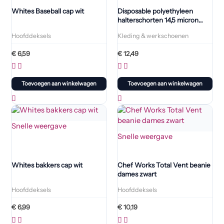
Whites Baseball cap wit
Disposable polyethyleen
halterschorten 14,5 micron
blauw (100 stuks)
Hoofddeksels
Kleding & werkschoenen
€
6,59
€
12,49
Toevoegen aan winkelwagen
Toevoegen aan winkelwagen
Snelle weergave
Snelle weergave
Whites bakkers cap wit
Chef Works Total Vent beanie
dames zwart
Hoofddeksels
Hoofddeksels
€
6,99
€
10,19