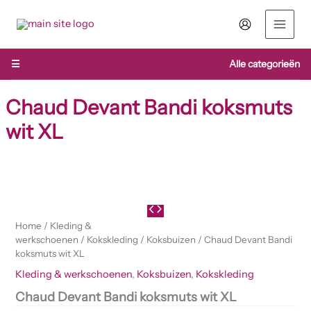
Ga
naar
de
inhoud
☰
Alle categorieën
Chaud Devant Bandi koksmuts
wit XL
Home
/
Kleding &
werkschoenen
/
Kokskleding
/
Koksbuizen
/ Chaud Devant Bandi
koksmuts wit XL
Kleding & werkschoenen
,
Koksbuizen
,
Kokskleding
Chaud Devant Bandi koksmuts wit XL