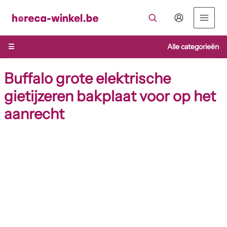
Ga
naar
de
inhoud
☰
Alle categorieën
Buffalo grote elektrische
gietijzeren bakplaat voor op het
aanrecht
Buffalo
grote
elektrische
gietijzeren
bakplaat
voor
op
het