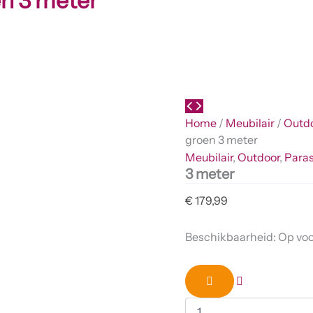
en 3 meter
Home
/
Meubilair
/
Outd
groen 3 meter
Meubilair
,
Outdoor
,
Paras
3 meter
€
179,99
Beschikbaarheid:
Op vo