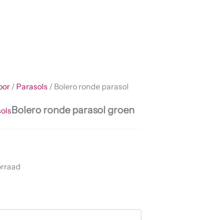
oor
/
Parasols
/ Bolero ronde parasol
Bolero ronde parasol groen
ols
orraad