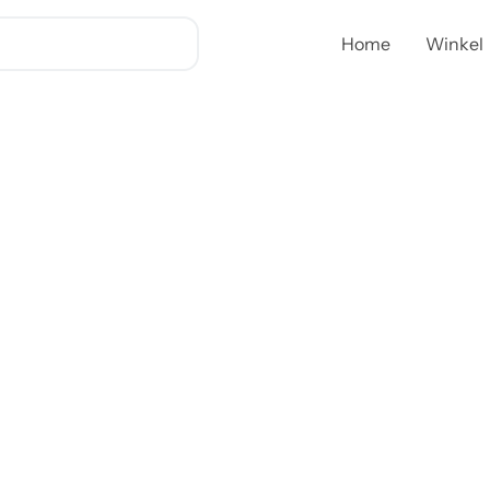
Bolero
ronde
Home
Winkel
parasol
groen
3
meter
aantal