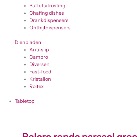
Buffetuitrusting
Chafing dishes
Drankdispensers
Ontbijtdispensers
Dienbladen
Anti-slip
Cambro
Diversen
Fast-food
Kristallon
Roltex
Tabletop