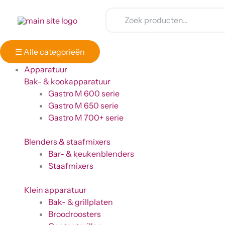
Ga
Winkelwagen
naar
Totaal:
de
inhoud
☰
Alle categorieën
Apparatuur
Bak- & kookapparatuur
Gastro M 600 serie
Gastro M 650 serie
Gastro M 700+ serie
Blenders & staafmixers
Bar- & keukenblenders
Staafmixers
Klein apparatuur
Bak- & grillplaten
Broodroosters