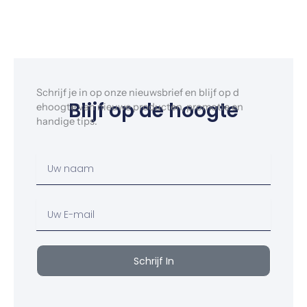
Schrijf je in op onze nieuwsbrief en blijf op d
Blijf op de hoogte
ehoogte van nieuwe producten, promotie en
handige tips.
Uw
Naam
Uw
email
Schrijf In