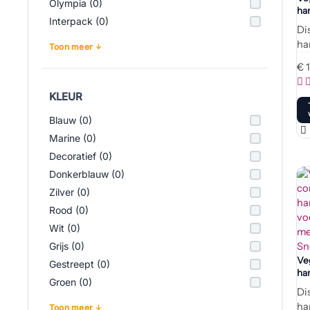
Olympia (0)
ha
Interpack (0)
voo
Di
ha
Toon meer
€
1
KLEUR
Blauw (0)
Marine (0)
Decoratief (0)
Donkerblauw (0)
Zilver (0)
Rood (0)
Wit (0)
Grijs (0)
Sn
Ve
Gestreept (0)
ha
Groen (0)
vo
Di
me
ha
Toon meer