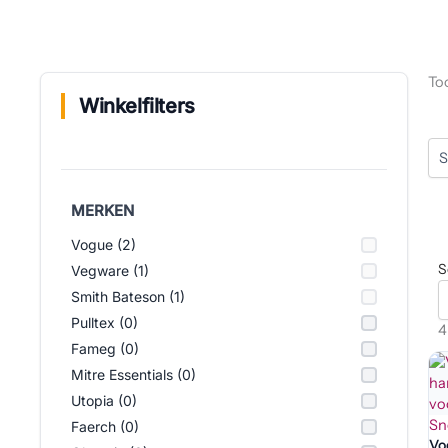
Too
Winkelfilters
MERKEN
Vogue (2)
S
Vegware (1)
Smith Bateson (1)
Pulltex (0)
4
Fameg (0)
Mitre Essentials (0)
Utopia (0)
Sn
Faerch (0)
Vo