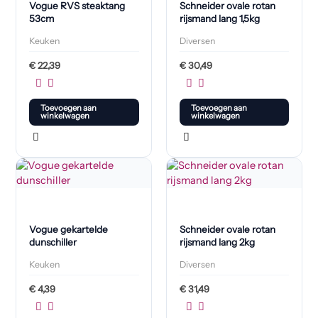
Vogue RVS steaktang
Schneider ovale rotan
53cm
rijsmand lang 1,5kg
Keuken
Diversen
€
22,39
€
30,49
Toevoegen aan
Toevoegen aan
winkelwagen
winkelwagen
Vogue gekartelde
Schneider ovale rotan
dunschiller
rijsmand lang 2kg
Keuken
Diversen
€
4,39
€
31,49