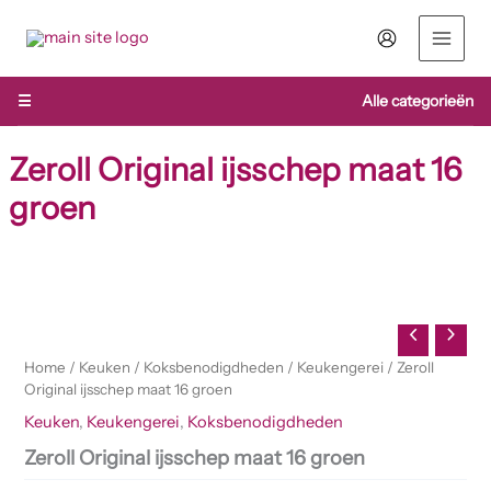
Ga
naar
de
inhoud
☰
Alle categorieën
Zeroll Original ijsschep maat 16
groen
Zeroll
Original
ijsschep
maat
16
Home
/
Keuken
/
Koksbenodigdheden
/
Keukengerei
/ Zeroll
groen
Original ijsschep maat 16 groen
aantal
Keuken
,
Keukengerei
,
Koksbenodigdheden
Zeroll Original ijsschep maat 16 groen