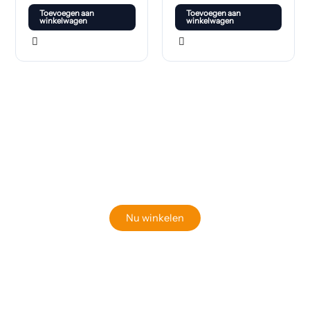
Toevoegen aan
Toevoegen aan
winkelwagen
winkelwagen
Klaar om jouw perfecte bord te vinden?
Bekijk onze online winkel
Nu winkelen