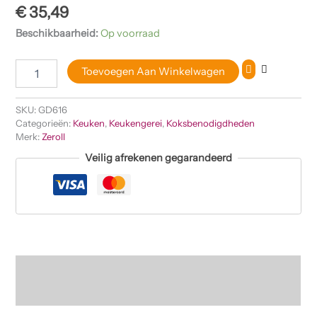
€
35,49
Beschikbaarheid:
Op voorraad
Toevoegen Aan Winkelwagen
SKU:
GD616
Categorieën:
Keuken
,
Keukengerei
,
Koksbenodigdheden
Merk:
Zeroll
Veilig afrekenen gegarandeerd
Beschrijving
Beoordelingen (0)