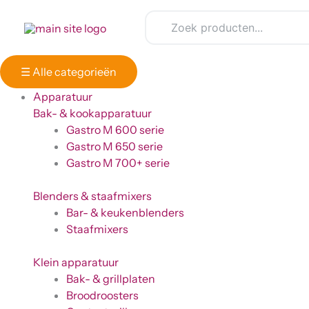
Ga
naar
de
inhoud
☰
Alle categorieën
Apparatuur
Bak- & kookapparatuur
Gastro M 600 serie
Gastro M 650 serie
Gastro M 700+ serie
Blenders & staafmixers
Bar- & keukenblenders
Staafmixers
Klein apparatuur
Bak- & grillplaten
Broodroosters