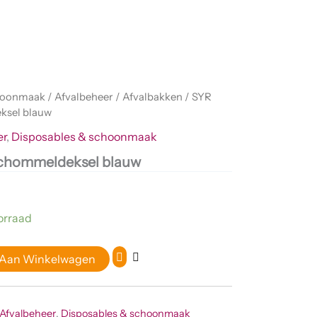
choonmaak
/
Afvalbeheer
/
Afvalbakken
/ SYR
ksel blauw
er
,
Disposables & schoonmaak
schommeldeksel blauw
orraad
 Aan Winkelwagen
Afvalbeheer
,
Disposables & schoonmaak