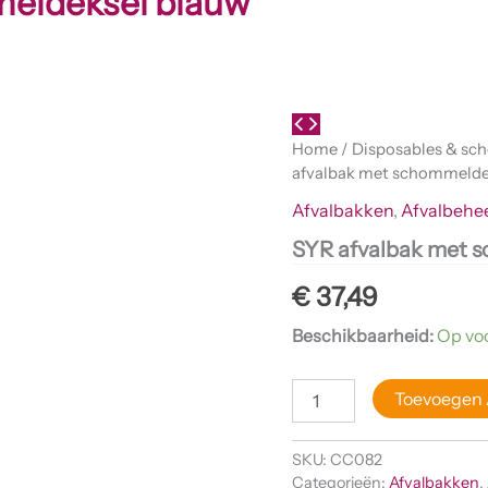
meldeksel blauw
SYR
afvalbak
Home
/
Disposables & s
met
afvalbak met schommelde
schommeldeksel
blauw
Afvalbakken
,
Afvalbehe
aantal
SYR afvalbak met 
€
37,49
Beschikbaarheid:
Op vo
Toevoegen
SKU:
CC082
Categorieën:
Afvalbakken
,