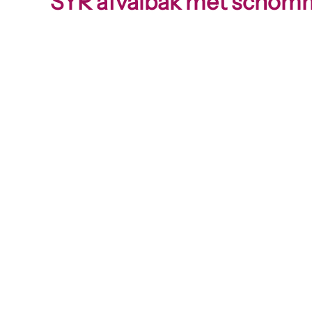
SYR afvalbak met schom