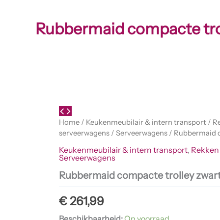
Rubbermaid compacte tro
Rubbermaid
compacte
trolley
zwart
aantal
Home
/
Keukenmeubilair & intern transport
/
R
serveerwagens
/
Serveerwagens
/ Rubbermaid c
Keukenmeubilair & intern transport
,
Rekken
Serveerwagens
Rubbermaid compacte trolley zwar
€
261,99
Beschikbaarheid:
Op voorraad