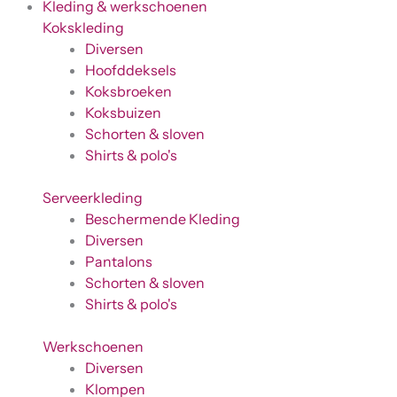
Kleding & werkschoenen
Kokskleding
Diversen
Hoofddeksels
Koksbroeken
Koksbuizen
Schorten & sloven
Shirts & polo's
Serveerkleding
Beschermende Kleding
Diversen
Pantalons
Schorten & sloven
Shirts & polo's
Werkschoenen
Diversen
Klompen