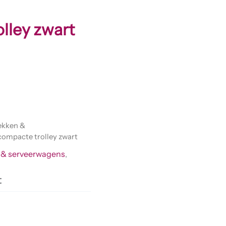
lley zwart
ekken &
ompacte trolley zwart
 & serveerwagens
,
t