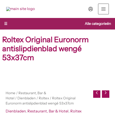
Ga
naar
de
inhoud
☰
Alle categorieën
Roltex Original Euronorm
antislipdienblad wengé
53x37cm
Home
/
Restaurant, Bar &
Hotel
/
Dienbladen
/
Roltex
/ Roltex Original
Euronorm antislipdienblad wengé 53x37cm
Dienbladen
,
Restaurant, Bar & Hotel
,
Roltex