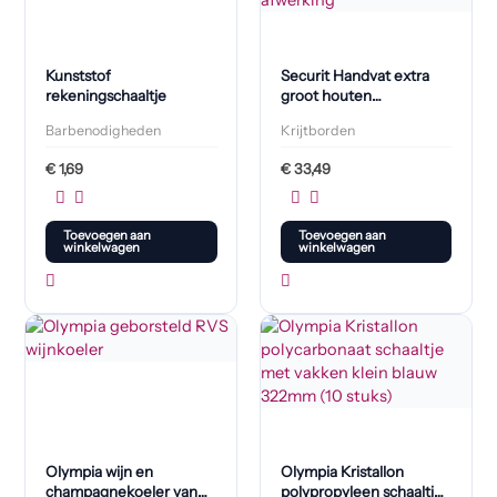
Kunststof
Securit Handvat extra
rekeningschaaltje
groot houten
tafelkrijtbord met
Barbenodigheden
Krijtborden
donkerbruin gelakte
afwerking
€
1,69
€
33,49
Toevoegen aan
Toevoegen aan
winkelwagen
winkelwagen
Olympia wijn en
Olympia Kristallon
champagnekoeler van
polypropyleen schaaltje