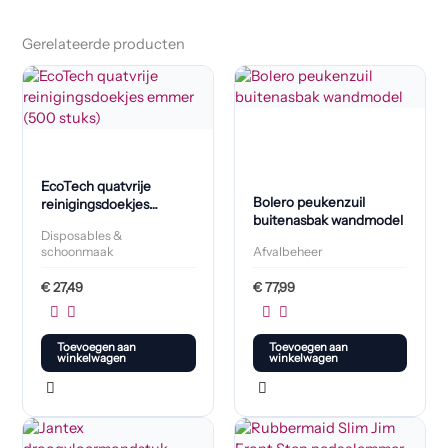
Gerelateerde producten
EcoTech quatvrije
Bolero peukenzuil
reinigingsdoekjes
buitenasbak wandmodel
emmer (500 stuks)
Disposables &
schoonmaak
Afvalbeheer
€
27,49
€
77,99
Toevoegen aan
Toevoegen aan
winkelwagen
winkelwagen