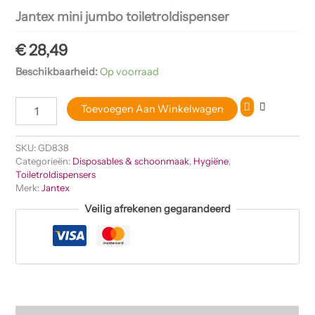
Jantex mini jumbo toiletroldispenser
€
28,49
Beschikbaarheid:
Op voorraad
Toevoegen Aan Winkelwagen
SKU:
GD838
Categorieën:
Disposables & schoonmaak
,
Hygiëne
,
Toiletroldispensers
Merk:
Jantex
Veilig afrekenen gegarandeerd