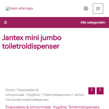
Ga
naar
de
inhoud
☰
Alle categorieën
Jantex mini jumbo
toiletroldispenser
Jantex
mini
jumbo
toiletroldispenser
aantal
Home
/
Disposables &
schoonmaak
/
Hygiëne
/
Toiletroldispensers
/ Jantex
mini jumbo toiletroldispenser
Disposables & schoonmaak
,
Hygiëne
,
Toiletroldispensers