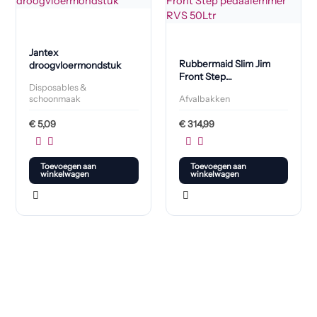
Jantex
Rubbermaid Slim Jim
droogvloermondstuk
Front Step
Disposables &
pedaalemmer RVS 50L
schoonmaak
Afvalbakken
€
5,09
€
314,99
Toevoegen aan
Toevoegen aan
winkelwagen
winkelwagen
Klaar om jouw perfecte bord te vinden?