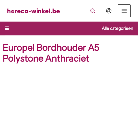
Ga
naar
de
inhoud
☰
Alle categorieën
Europel Bordhouder A5
Polystone Anthraciet