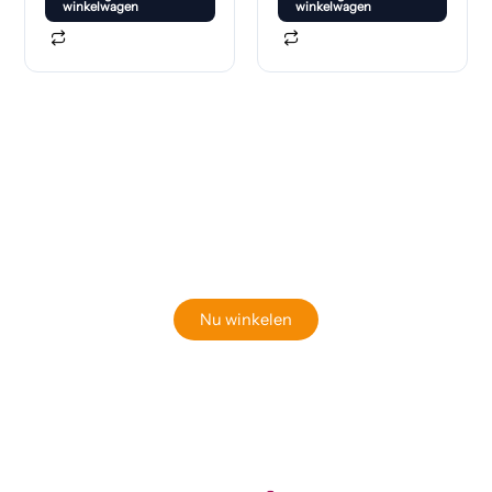
winkelwagen
winkelwagen
Klaar om jouw perfecte bord te vinden?
Bekijk onze online winkel
Nu winkelen