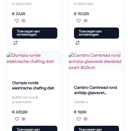
Krijtborden
Krijtborden
donkerbruin gelakte
afwerking
€
33,49
€
150,99
Toevoegen aan
Toevoegen aan
winkelwagen
winkelwagen
Olympia ronde
Cambro Camtread rond
elektrische chafing dish
antislip glasvezel
Buffet service &
dienblad zwart 40,5cm
presentatie
Cambro
€
435,99
€
19,99
Toevoegen aan
Toevoegen aan