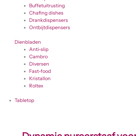
Buffetuitrusting
Chafing dishes
Drankdispensers
Ontbijtdispensers
Dienbladen
Anti-slip
Cambro
Diversen
Fast-food
Kristallon
Roltex
Tabletop