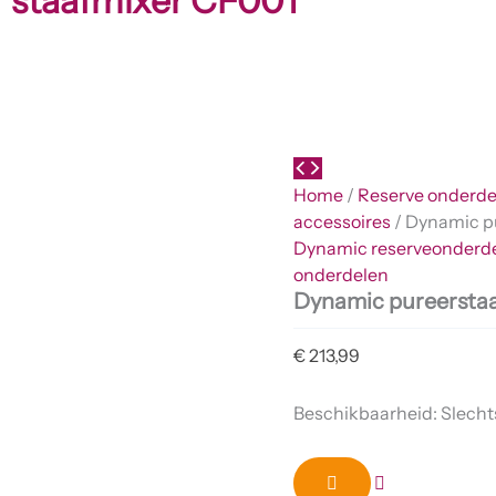
r staafmixer CF001
Home
/
Reserve onderde
accessoires
/ Dynamic p
Dynamic reserveonderde
onderdelen
Dynamic pureerstaa
€
213,99
Beschikbaarheid:
Slecht