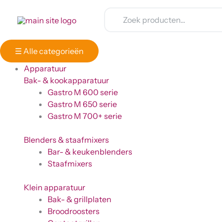
Ga
Winkelwagen
naar
Totaal:
de
inhoud
☰
Alle categorieën
Apparatuur
Bak- & kookapparatuur
Gastro M 600 serie
Gastro M 650 serie
Gastro M 700+ serie
Blenders & staafmixers
Bar- & keukenblenders
Staafmixers
Klein apparatuur
Bak- & grillplaten
Broodroosters