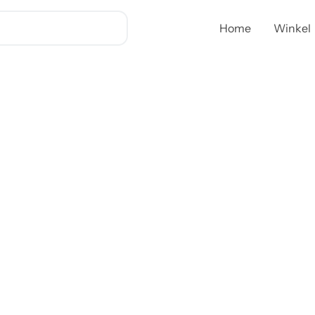
Dynamic
pureerstaaf
Home
Winkel
voor
staafmixer
CF001
aantal