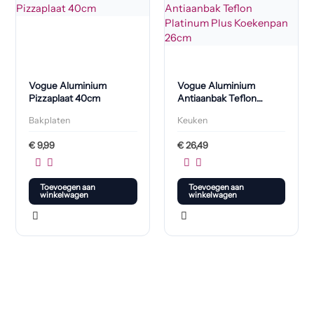
Vogue Aluminium
Vogue Aluminium
Pizzaplaat 40cm
Antiaanbak Teflon
Platinum Plus
Bakplaten
Keuken
Koekenpan 26cm
€
9,99
€
26,49
Toevoegen aan
Toevoegen aan
winkelwagen
winkelwagen