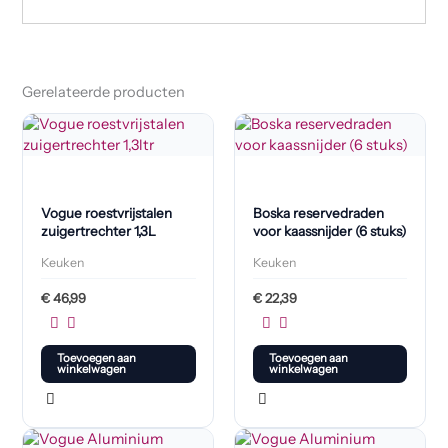
Gerelateerde producten
Vogue roestvrijstalen
Boska reservedraden
zuigertrechter 1,3L
voor kaassnijder (6 stuks)
Keuken
Keuken
€
46,99
€
22,39
Toevoegen aan
Toevoegen aan
winkelwagen
winkelwagen