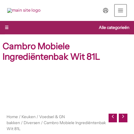
Ga
naar
de
inhoud
☰
Alle categorieën
Cambro Mobiele
Ingrediëntenbak Wit 81L
Cambro
Mobiele
Ingrediëntenbak
Wit
81L
aantal
Home
/
Keuken
/
Voedsel & GN
bakken
/
Diversen
/ Cambro Mobiele Ingrediëntenbak
Wit 81L