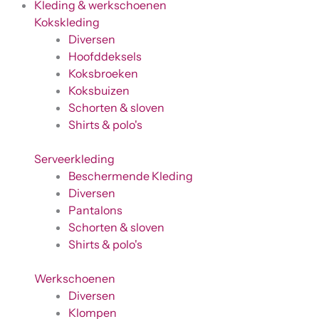
Kleding & werkschoenen
Kokskleding
Diversen
Hoofddeksels
Koksbroeken
Koksbuizen
Schorten & sloven
Shirts & polo's
Serveerkleding
Beschermende Kleding
Diversen
Pantalons
Schorten & sloven
Shirts & polo's
Werkschoenen
Diversen
Klompen