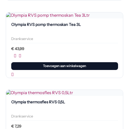
Olympia RVS pomp thermoskan Tea 3L
Drankservice
€
43,99
Toevoegen aan winkelwagen
Olympia thermosfles RVS 0,5L
Drankservice
€
7,29