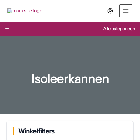
Ga
naar
de
inhoud
☰
Alle categorieën
Isoleerkannen
Winkelfilters