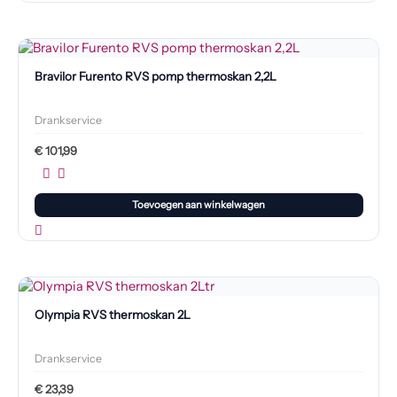
Bravilor Furento RVS pomp thermoskan 2,2L
Drankservice
€
101,99
Toevoegen aan winkelwagen
Olympia RVS thermoskan 2L
Drankservice
€
23,39