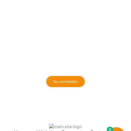
Klaar om jouw perfecte bord te vinden?
Bekijk onze online winkel
Nu winkelen
0