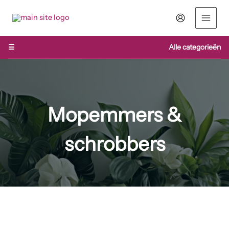
Ga
naar
de
inhoud
☰
Alle categorieën
Mopemmers &
schrobbers