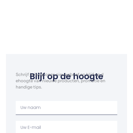
Blijf op de hoogte
Schrijf je in op onze nieuwsbrief en blijf op d
ehoogte van nieuwe producten, promotie en
handige tips.
Uw
Naam
Uw
email