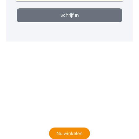
Schrijf In
Klaar om jouw perfecte bord te vinden?
Bekijk onze online winkel
Nu winkelen