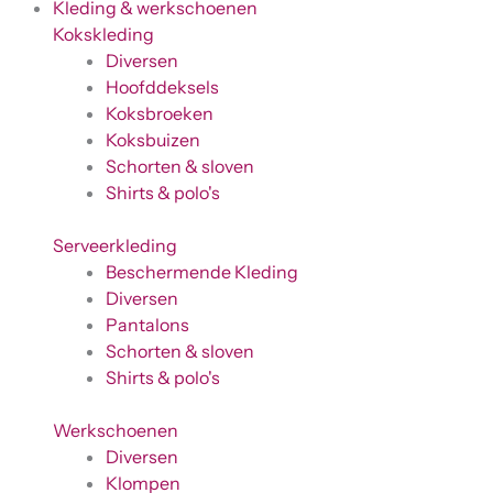
Kleding & werkschoenen
Kokskleding
Diversen
Hoofddeksels
Koksbroeken
Koksbuizen
Schorten & sloven
Shirts & polo's
Serveerkleding
Beschermende Kleding
Diversen
Pantalons
Schorten & sloven
Shirts & polo's
Werkschoenen
Diversen
Klompen