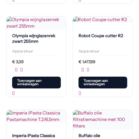
Olympia wijnglazenrek
Robot Coupe cutter R2
zwart 255mm
Apparatuur
Apparatuur
€
3,39
€
1.417,99
Toevoegen aan
Toevoegen aan
winkelwagen
winkelwagen
Imperia iPasta Classica
Buffalo olie