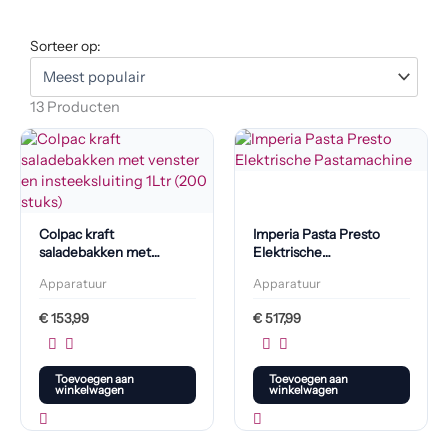
Sorteer op:
13 Producten
Colpac kraft
Imperia Pasta Presto
saladebakken met
Elektrische
venster en
Pastamachine
Apparatuur
Apparatuur
insteeksluiting 1L (200
stuks)
€
153,99
€
517,99
Toevoegen aan
Toevoegen aan
winkelwagen
winkelwagen