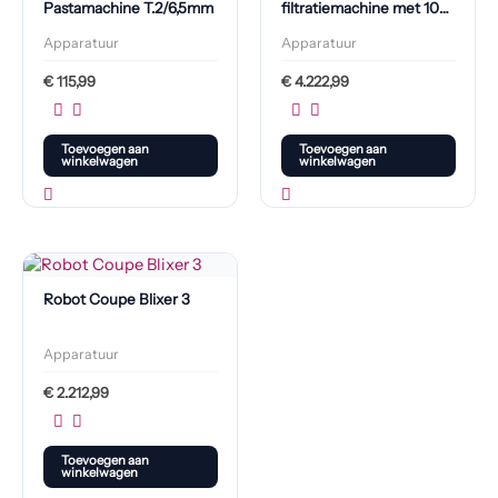
Pastamachine T.2/6,5mm
filtratiemachine met 100
filters
Apparatuur
Apparatuur
€
115,99
€
4.222,99
Toevoegen aan
Toevoegen aan
winkelwagen
winkelwagen
Robot Coupe Blixer 3
Apparatuur
€
2.212,99
Toevoegen aan
winkelwagen