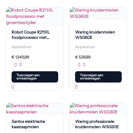
Robot Coupe R211XL
Waring kruidenmolen
foodprocessor met
WSG60E
groentesnijder
Apparatuur
Apparatuur
€
1.343,99
€
526,99
Toevoegen aan
Toevoegen aan
winkelwagen
winkelwagen
Santos elektrische
Waring professionele
kaasraspmolen
kruidenmolen WSG30E