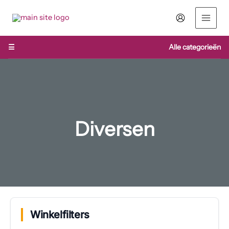
Ga
naar
de
inhoud
☰
Alle categorieën
Diversen
Winkelfilters