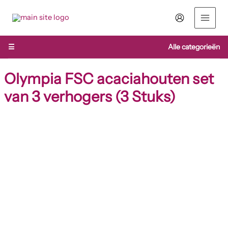
Ga
naar
de
inhoud
☰
Alle categorieën
Olympia FSC acaciahouten set
van 3 verhogers (3 Stuks)
Olympia
FSC
acaciahouten
set
van
3
verhogers
(3
Stuks)
aantal