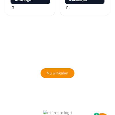
winkelwagen
winkelwagen
Klaar om jouw perfecte bord te vinden?
Bekijk onze online winkel
Nu winkelen