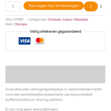
Toevoegen Aan Winkelwagen
SKU:
CP697
Categorieën:
Diversen
,
Indoor
,
Meubilair
Merk:
Olympia
Veilig afrekenen gegarandeerd
Beschrijving
Beoordelingen (0)
Acaciahouten verhogingsdisplays in verschillende maten
voor een aanlokkelijke presentatie van bijvoorbeeld
buffetschotels en sharing platters.
Er zijn nog geen beoordelingen.