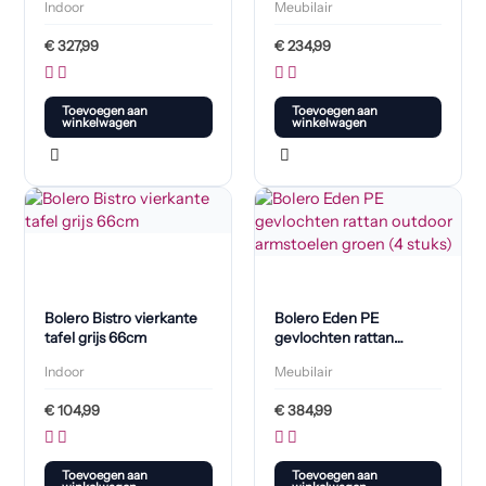
Indoor
Meubilair
€
327,99
€
234,99
Toevoegen aan
Toevoegen aan
winkelwagen
winkelwagen
Bolero Bistro vierkante
Bolero Eden PE
tafel grijs 66cm
gevlochten rattan
outdoor armstoelen
Indoor
Meubilair
groen (4 stuks)
€
104,99
€
384,99
Toevoegen aan
Toevoegen aan