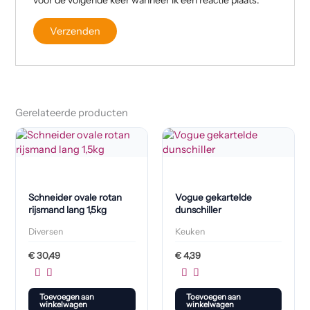
Gerelateerde producten
Schneider ovale rotan
Vogue gekartelde
rijsmand lang 1,5kg
dunschiller
Diversen
Keuken
€
30,49
€
4,39
Toevoegen aan
Toevoegen aan
winkelwagen
winkelwagen