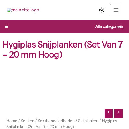
Ga
naar
de
inhoud
☰
Alle categorieën
Hygiplas Snijplanken (Set Van 7
– 20 mm Hoog)
Hygiplas
Snijplanken
(Set
Van
7
-
20
mm
Hoog)
Home
/
Keuken
/
Koksbenodigdheden
/
Snijplanken
/ Hygiplas
aantal
Snijplanken (Set Van 7 – 20 mm Hoog)