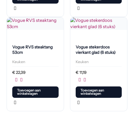
Vogue RVS steaktang
Vogue stekerdoos
53cm
vierkant glad (6 stuks)
Keuken
Keuken
€
22,39
€
11,19
Toevoegen aan
Toevoegen aan
winkelwagen
winkelwagen