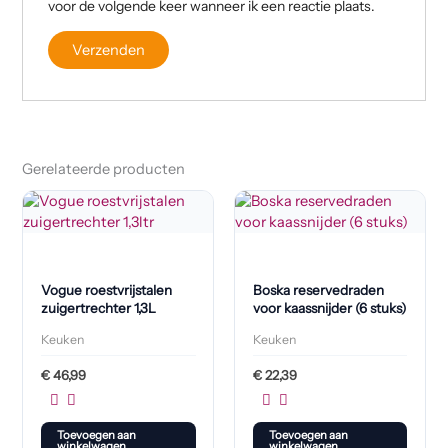
voor de volgende keer wanneer ik een reactie plaats.
Gerelateerde producten
Vogue roestvrijstalen
Boska reservedraden
zuigertrechter 1,3L
voor kaassnijder (6 stuks)
Keuken
Keuken
€
46,99
€
22,39
Toevoegen aan
Toevoegen aan
winkelwagen
winkelwagen