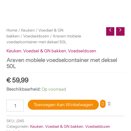
Home
/
Keuken
/
Voedsel & GN
bakken
/
Voedseldozen
/ Araven mobiele
voedselcontainer met deksel 50L
Keuken
,
Voedsel & GN bakken
,
Voedseldozen
Araven mobiele voedselcontainer met deksel
50L
€
59,99
Beschikbaarheid:
Op voorraad
Toevoegen Aan Winkelwagen
SKU:
J245
Categorieën:
Keuken
,
Voedsel & GN bakken
,
Voedseldozen