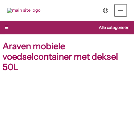
Ga
naar
de
inhoud
☰
Alle categorieën
Araven mobiele
voedselcontainer met deksel
50L
Araven
mobiele
voedselcontainer
met
deksel
50L
aantal